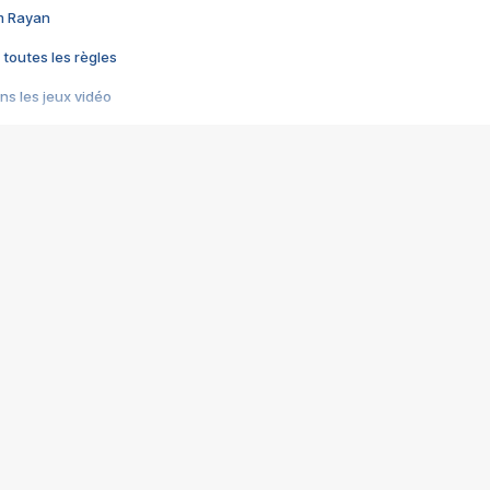
im Rayan
 toutes les règles
s les jeux vidéo
us choquant de Rockstar ? - Le scandale BULLY
e plus moche de Steam
du RÊVE tourne au CAUCHEMAR
pendant 8 heures
it… à tort
umiliés par un jeu vidéo
ire - Final Fantasy 8
ti un empire - Age of Empires
story DOFUS