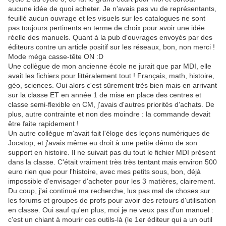
aucune idée de quoi acheter. Je n'avais pas vu de représentants,
feuillé aucun ouvrage et les visuels sur les catalogues ne sont
pas toujours pertinents en terme de choix pour avoir une idée
réelle des manuels. Quant à la pub d'ouvrages envoyés par des
éditeurs contre un article positif sur les réseaux, bon, non merci !
Mode méga casse-tête ON :D
Une collègue de mon ancienne école ne jurait que par MDI, elle
avait les fichiers pour littéralement tout ! Français, math, histoire,
géo, sciences. Oui alors c'est sûrement très bien mais en arrivant
sur la classe ET en année 1 de mise en place des centres et
classe semi-flexible en CM, j'avais d'autres priorités d'achats. De
plus, autre contrainte et non des moindre : la commande devait
être faite rapidement !
Un autre collègue m'avait fait l'éloge des leçons numériques de
Jocatop, et j'avais même eu droit à une petite démo de son
support en histoire. Il ne suivait pas du tout le fichier MDI présent
dans la classe. C'était vraiment très très tentant mais environ 500
euro rien que pour l'histoire, avec mes petits sous, bon, déjà
impossible d'envisager d'acheter pour les 3 matières, clairement.
Du coup, j'ai continué ma recherche, lus pas mal de choses sur
les forums et groupes de profs pour avoir des retours d'utilisation
en classe. Oui sauf qu'en plus, moi je ne veux pas d'un manuel :
c'est un chiant à mourir ces outils-là (le 1er éditeur qui a un outil