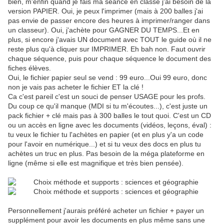
bien, m'enfin quand je fais ma séance en classe j'ai besoin de la
version PAPIER. Oui, je peux l'imprimer (mais à 200 balles j'ai
pas envie de passer encore des heures à imprimer/ranger dans
un classeur). Oui, j'achète pour GAGNER DU TEMPS...Et en
plus, si encore j'avais UN document avec TOUT le guide où il ne
reste plus qu'à cliquer sur IMPRIMER. Eh bah non. Faut ouvrir
chaque séquence, puis pour chaque séquence le document des
fiches élèves.
Oui, le fichier papier seul se vend : 99 euro...Oui 99 euro, donc
non je vais pas acheter le fichier ET la clé !
Ca c'est pareil c'est un souci de penser USAGE pour les profs.
Du coup ce qu'il manque (MDI si tu m'écoutes...), c'est juste un
pack fichier + clé mais pas à 300 balles le tout quoi. C'est un CD
ou un accès en ligne avec les documents (vidéos, leçons, éval) :
tu veux le fichier tu l'achètes en papier (et en plus y'a un code
pour l'avoir en numérique...) et si tu veux des docs en plus tu
achètes un truc en plus. Pas besoin de la méga plateforme en
ligne (même si elle est magnifique et très bien pensée).
Personnellement j'aurais préféré acheter un fichier + payer un
supplément pour avoir les documents en plus même sans une