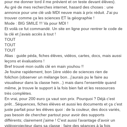
pour me donner tord il me prévient et on teste devant élèves).
Au gré de mes recherches internet, hasard des choses : une
annonce pour une clé usb MDI neuve mais à prix réduit. J'ai pu
trouver comme ça les sciences ET la géographie !
Mode : BIG SMILE !!! Va pour MDI !
Et voilà ce fut commandé. Un site en ligne pour rentrer le code de
la clé et j'avais accès à tout !
TOUT
TOUT
TOUT
Alias : guide péda, fiches élèves, vidéos, cartes, docs, mais aussi
leçons et évaluations !
Bref trouvé mon outils clé en main youhou !!
Je fouine rapidement, bon 1ère vidéo de sciences rien de
folichon (observer un mélange bon...j'aurais pu le faire au
visualiseur dans la classe hein...) mais dans l'ensemble quand
même, je trouve le support à la fois bien fait et les ressources
très complètes.
En vrai, pour 200 euro ça vaut son prix. Pourquoi ? Déjà c'est
prêt...Séquences, fiches élèves et aussi les documents et ça c'est
juste parfait pour les élèves quoi : de la couleur, des docs variés,
pas besoin de chercher partout pour avoir des supports
différents; clairement j'aime ! C'est aussi l'avantage d'avoir un
vidéoprojecteur dans sa classe : faire des séances à la fois