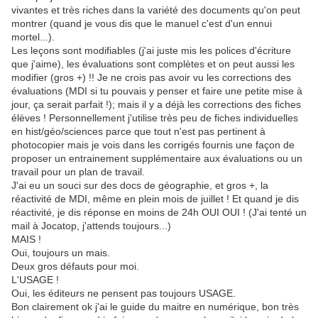
vivantes et très riches dans la variété des documents qu'on peut
montrer (quand je vous dis que le manuel c'est d'un ennui
mortel...).
Les leçons sont modifiables (j'ai juste mis les polices d'écriture
que j'aime), les évaluations sont complètes et on peut aussi les
modifier (gros +) !! Je ne crois pas avoir vu les corrections des
évaluations (MDI si tu pouvais y penser et faire une petite mise à
jour, ça serait parfait !); mais il y a déjà les corrections des fiches
élèves ! Personnellement j'utilise très peu de fiches individuelles
en hist/géo/sciences parce que tout n'est pas pertinent à
photocopier mais je vois dans les corrigés fournis une façon de
proposer un entrainement supplémentaire aux évaluations ou un
travail pour un plan de travail.
J'ai eu un souci sur des docs de géographie, et gros +, la
réactivité de MDI, même en plein mois de juillet ! Et quand je dis
réactivité, je dis réponse en moins de 24h OUI OUI ! (J'ai tenté un
mail à Jocatop, j'attends toujours...)
MAIS !
Oui, toujours un mais.
Deux gros défauts pour moi.
L'USAGE !
Oui, les éditeurs ne pensent pas toujours USAGE.
Bon clairement ok j'ai le guide du maitre en numérique, bon très