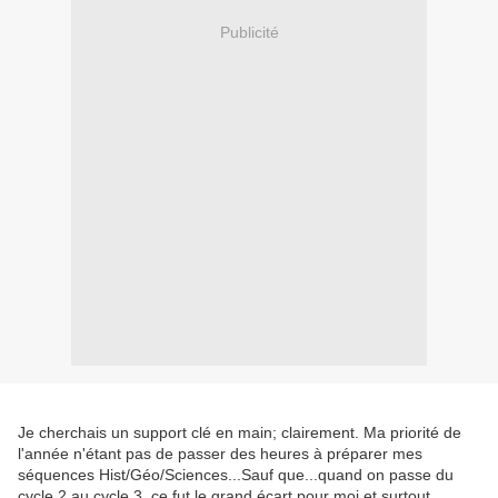
Publicité
Je cherchais un support clé en main; clairement. Ma priorité de
l'année n'étant pas de passer des heures à préparer mes
séquences Hist/Géo/Sciences...Sauf que...quand on passe du
cycle 2 au cycle 3, ce fut le grand écart pour moi et surtout