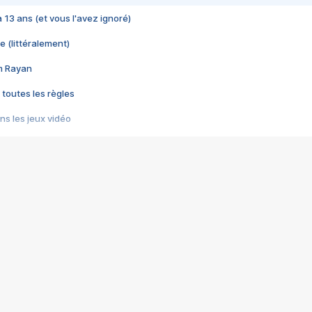
 a 13 ans (et vous l'avez ignoré)
e (littéralement)
im Rayan
 toutes les règles
s les jeux vidéo
us choquant de Rockstar ? - Le scandale BULLY
e plus moche de Steam
du RÊVE tourne au CAUCHEMAR
pendant 8 heures
it… à tort
umiliés par un jeu vidéo
ire - Final Fantasy 8