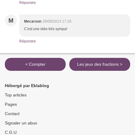
Répondre
M
Mecarson
28/09/2013 17:26
C'est une idée très sympa!
Répondre
< Compter
Les jeux des fractions >
Hébergé par Eklablog
Top articles
Pages
Contact
Signaler un abus
C.G.U.