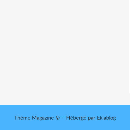
Thème Magazine © - Hébergé par
Eklablog