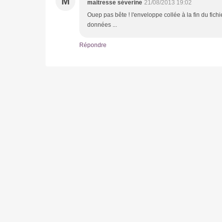
M
maitresse séverine
21/08/2013 19:02
Ouep pas bête ! l'enveloppe collée à la fin du fic
données ...
Répondre