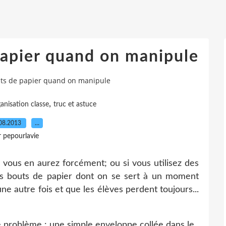
papier quand on manipule
uts de papier quand on manipule
,
anisation classe
truc et astuce
08.2013
…
r pepourlavie
 vous en aurez forcément; ou si vous utilisez des
tits bouts de papier dont on se sert à un moment
ne autre fois et que les élèves perdent toujours...
ce problème : une simple enveloppe collée dans le