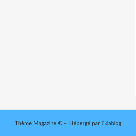
Thème Magazine © - Hébergé par
Eklablog