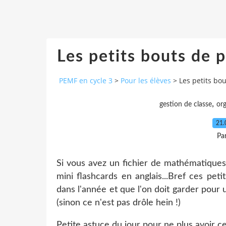
Les petits bouts de 
PEMF en cycle 3
>
Pour les élèves
>
Les petits bo
,
gestion de classe
org
21.
Pa
Si vous avez un fichier de mathématiques
mini flashcards en anglais...Bref ces pe
dans l'année et que l'on doit garder pour u
(sinon ce n'est pas drôle hein !)
Petite astuce du jour pour ne plus avoir 