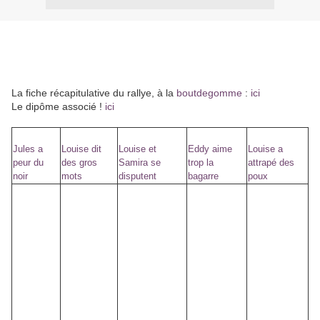
Nouveau rallye lecture, plutôt pour des cycle 2 et à partir de la
collection de livres "croque la vie". C'est une collection qui aborde
des "questions philosophiques". J'ai fait les fiches des livres de la
BCD de mon école de rattachement.
La fiche récapitulative du rallye, à la
boutdegomme
:
ici
Le dipôme associé !
ici
Jules a
Louise dit
Louise et
Eddy aime
Louise a
peur du
des gros
Samira se
trop la
attrapé des
noir
mots
disputent
bagarre
poux