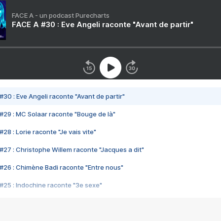
FACE A - un podcast Purecharts
FACE A #30 : Eve Angeli raconte "Avant de partir"
#30 : Eve Angeli raconte "Avant de partir"
#29 : MC Solaar raconte "Bouge de là"
28 : Lorie raconte "Je vais vite"
#27 : Christophe Willem raconte "Jacques a dit"
#26 : Chimène Badi raconte "Entre nous"
#25 : Indochine raconte "3e sexe"
#24 : Zaho raconte "C'est chelou"
#23 : Patrick Bruel raconte "Au café des délices"