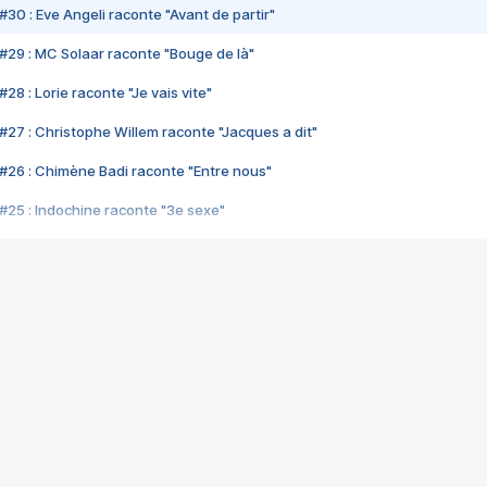
#30 : Eve Angeli raconte "Avant de partir"
#29 : MC Solaar raconte "Bouge de là"
28 : Lorie raconte "Je vais vite"
#27 : Christophe Willem raconte "Jacques a dit"
#26 : Chimène Badi raconte "Entre nous"
#25 : Indochine raconte "3e sexe"
#24 : Zaho raconte "C'est chelou"
#23 : Patrick Bruel raconte "Au café des délices"
#22 : Kyo raconte "Le chemin"
#21 : Nolwenn Leroy raconte "Cassé"
#20 : Patrick Hernandez raconte "Born to be alive"
#19 : Lorie raconte "Près de moi"
#18 : Michael Jones raconte "A nos actes manqués" (avec Jean-Jacque