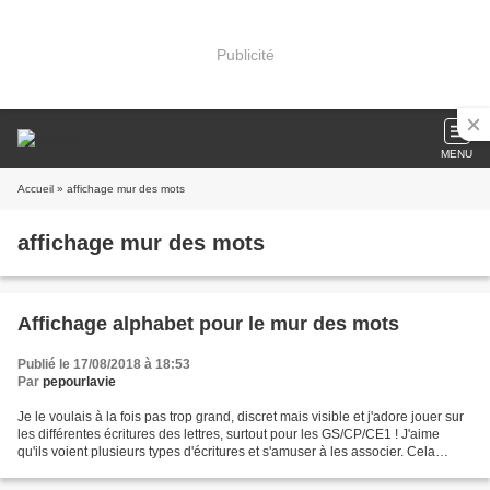
Publicité
MENU
Accueil
» affichage mur des mots
affichage mur des mots
Affichage alphabet pour le mur des mots
Publié le 17/08/2018 à 18:53
Par
pepourlavie
Je le voulais à la fois pas trop grand, discret mais visible et j'adore jouer sur
les différentes écritures des lettres, surtout pour les GS/CP/CE1 ! J'aime
qu'ils voient plusieurs types d'écritures et s'amuser à les associer. Cela
explique mon choix...