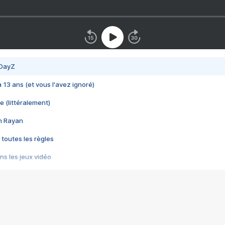
 DayZ
 a 13 ans (et vous l'avez ignoré)
e (littéralement)
im Rayan
 toutes les règles
s les jeux vidéo
us choquant de Rockstar ? - Le scandale BULLY
e plus moche de Steam
du RÊVE tourne au CAUCHEMAR