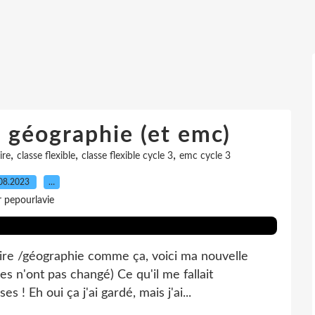
e géographie (et emc)
,
,
,
ire
classe flexible
classe flexible cycle 3
emc cycle 3
08.2023
…
r pepourlavie
oire /géographie comme ça, voici ma nouvelle
ges n'ont pas changé) Ce qu'il me fallait
 ! Eh oui ça j'ai gardé, mais j'ai...