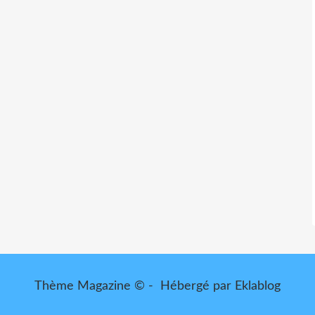
Thème Magazine © - Hébergé par
Eklablog