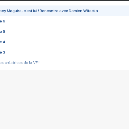
bey Maguire, c'est lui ! Rencontre avec Damien Witecka
e 6
e 5
e 4
e 3
s créatrices de la VF !
e 2
e 1
e Mektoub My Love arrive enfin ! Rencontre avec Shaïn Boumedine et Sal
i : après Toni en famille
elle réalise le bouleversant Dites lui que je l'aime
ais ! Rencontre autour de Vie privée de Rebecca Zlotowski