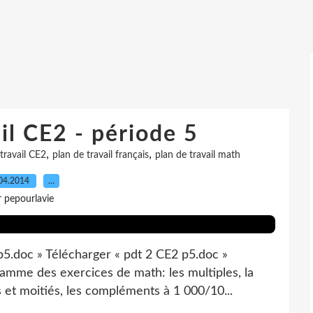
il CE2 - période 5
,
,
travail CE2
plan de travail français
plan de travail math
04.2014
…
r pepourlavie
p5.doc » Télécharger « pdt 2 CE2 p5.doc »
amme des exercices de math: les multiples, la
es et moitiés, les compléments à 1 000/10...