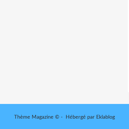
Thème Magazine © - Hébergé par
Eklablog