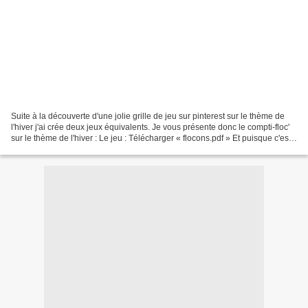
Suite à la découverte d'une jolie grille de jeu sur pinterest sur le thème de
l'hiver j'ai crée deux jeux équivalents. Je vous présente donc le compti-floc'
sur le thème de l'hiver : Le jeu : Télécharger « flocons.pdf » Et puisque c'est
bientôt Halloween,...