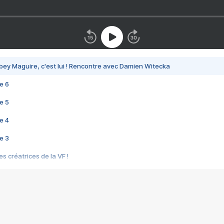
bey Maguire, c'est lui ! Rencontre avec Damien Witecka
e 6
e 5
e 4
e 3
s créatrices de la VF !
e 2
e 1
e Mektoub My Love arrive enfin ! Rencontre avec Shaïn Boumedine et Sal