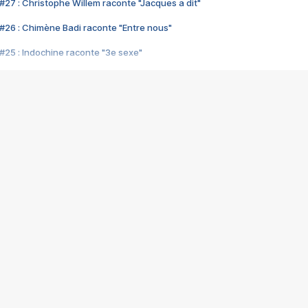
#27 : Christophe Willem raconte "Jacques a dit"
#26 : Chimène Badi raconte "Entre nous"
#25 : Indochine raconte "3e sexe"
#24 : Zaho raconte "C'est chelou"
#23 : Patrick Bruel raconte "Au café des délices"
#22 : Kyo raconte "Le chemin"
#21 : Nolwenn Leroy raconte "Cassé"
#20 : Patrick Hernandez raconte "Born to be alive"
#19 : Lorie raconte "Près de moi"
#18 : Michael Jones raconte "A nos actes manqués" (avec Jean-Jacque
#17 : Khaled raconte "Aïcha"
#16 : Corneille raconte "Parce qu'on vient de loin"
#15 : Indochine raconte "L'aventurier"