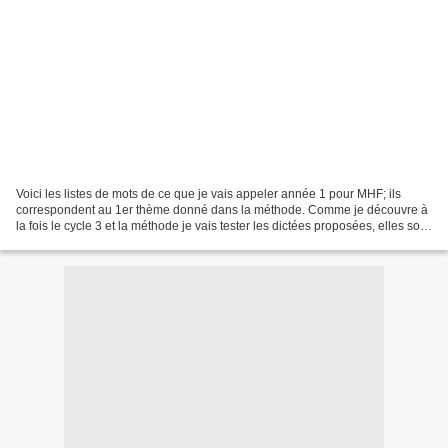
Voici les listes de mots de ce que je vais appeler année 1 pour MHF; ils
correspondent au 1er thème donné dans la méthode. Comme je découvre à
la fois le cycle 3 et la méthode je vais tester les dictées proposées, elles sont
toutes dans le guide. J'ai...