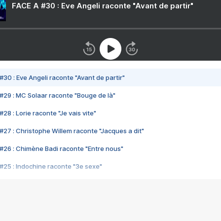
FACE A #30 : Eve Angeli raconte "Avant de partir"
#30 : Eve Angeli raconte "Avant de partir"
#29 : MC Solaar raconte "Bouge de là"
28 : Lorie raconte "Je vais vite"
#27 : Christophe Willem raconte "Jacques a dit"
#26 : Chimène Badi raconte "Entre nous"
#25 : Indochine raconte "3e sexe"
#24 : Zaho raconte "C'est chelou"
#23 : Patrick Bruel raconte "Au café des délices"
#22 : Kyo raconte "Le chemin"