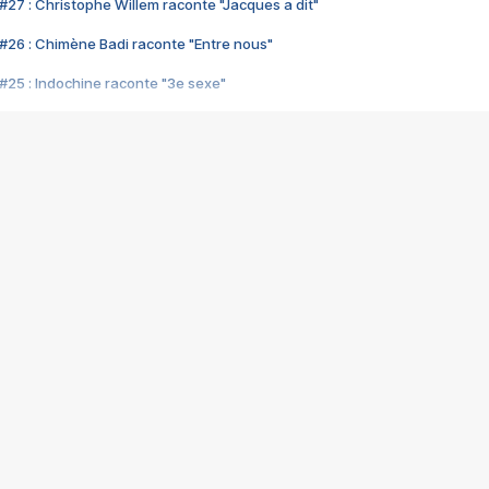
#27 : Christophe Willem raconte "Jacques a dit"
#26 : Chimène Badi raconte "Entre nous"
#25 : Indochine raconte "3e sexe"
#24 : Zaho raconte "C'est chelou"
#23 : Patrick Bruel raconte "Au café des délices"
#22 : Kyo raconte "Le chemin"
#21 : Nolwenn Leroy raconte "Cassé"
#20 : Patrick Hernandez raconte "Born to be alive"
#19 : Lorie raconte "Près de moi"
#18 : Michael Jones raconte "A nos actes manqués" (avec Jean-Jacque
#17 : Khaled raconte "Aïcha"
#16 : Corneille raconte "Parce qu'on vient de loin"
#15 : Indochine raconte "L'aventurier"