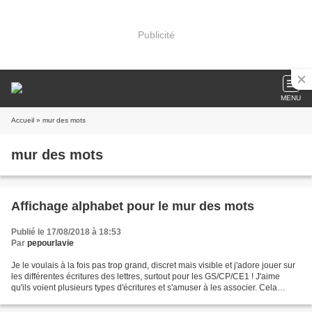
Publicité
MENU
Accueil
» mur des mots
mur des mots
Affichage alphabet pour le mur des mots
Publié le 17/08/2018 à 18:53
Par
pepourlavie
Je le voulais à la fois pas trop grand, discret mais visible et j'adore jouer sur
les différentes écritures des lettres, surtout pour les GS/CP/CE1 ! J'aime
qu'ils voient plusieurs types d'écritures et s'amuser à les associer. Cela
explique mon choix...