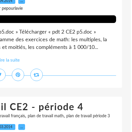
04.2014
…
r pepourlavie
p5.doc » Télécharger « pdt 2 CE2 p5.doc »
amme des exercices de math: les multiples, la
es et moitiés, les compléments à 1 000/10...
ire la suite
il CE2 - période 4
,
,
ravail français
plan de travail math
plan de travail période 3
03.2014
…