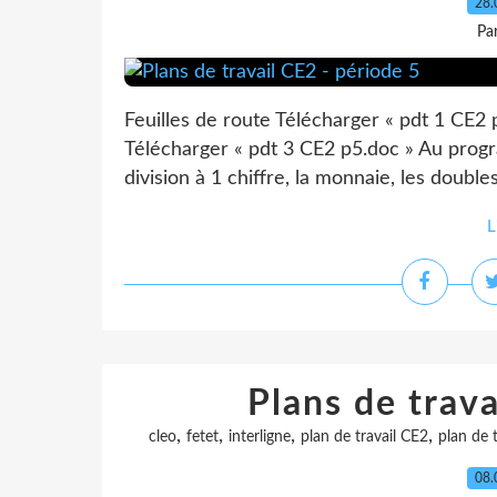
28.
Pa
Feuilles de route Télécharger « pdt 1 CE2 
Télécharger « pdt 3 CE2 p5.doc » Au progr
division à 1 chiffre, la monnaie, les doubl
L
Plans de trava
,
,
,
,
cleo
fetet
interligne
plan de travail CE2
plan de t
08.