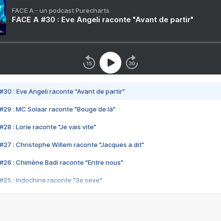
FACE A - un podcast Purecharts
FACE A #30 : Eve Angeli raconte "Avant de partir"
#30 : Eve Angeli raconte "Avant de partir"
#29 : MC Solaar raconte "Bouge de là"
28 : Lorie raconte "Je vais vite"
#27 : Christophe Willem raconte "Jacques a dit"
#26 : Chimène Badi raconte "Entre nous"
#25 : Indochine raconte "3e sexe"
#24 : Zaho raconte "C'est chelou"
#23 : Patrick Bruel raconte "Au café des délices"