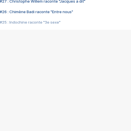
#27 : Christophe Willem raconte "Jacques a dit"
#26 : Chimène Badi raconte "Entre nous"
#25 : Indochine raconte "3e sexe"
#24 : Zaho raconte "C'est chelou"
#23 : Patrick Bruel raconte "Au café des délices"
#22 : Kyo raconte "Le chemin"
#21 : Nolwenn Leroy raconte "Cassé"
#20 : Patrick Hernandez raconte "Born to be alive"
#19 : Lorie raconte "Près de moi"
#18 : Michael Jones raconte "A nos actes manqués" (avec Jean-Jacque
#17 : Khaled raconte "Aïcha"
#16 : Corneille raconte "Parce qu'on vient de loin"
#15 : Indochine raconte "L'aventurier"