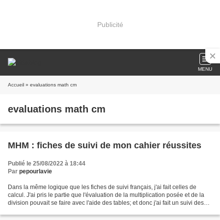
Publicité
MENU
Accueil
» evaluations math cm
evaluations math cm
MHM : fiches de suivi de mon cahier réussites
Publié le 25/08/2022 à 18:44
Par
pepourlavie
Dans la même logique que les fiches de suivi français, j'ai fait celles de
calcul. J'ai pris le partie que l'évaluation de la multiplication posée et de la
division pouvait se faire avec l'aide des tables; et donc j'ai fait un suivi des
tables basé sur...