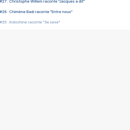
#27 : Christophe Willem raconte "Jacques a dit"
#26 : Chimène Badi raconte "Entre nous"
#25 : Indochine raconte "3e sexe"
#24 : Zaho raconte "C'est chelou"
#23 : Patrick Bruel raconte "Au café des délices"
#22 : Kyo raconte "Le chemin"
#21 : Nolwenn Leroy raconte "Cassé"
#20 : Patrick Hernandez raconte "Born to be alive"
#19 : Lorie raconte "Près de moi"
#18 : Michael Jones raconte "A nos actes manqués" (avec Jean-Jacque
#17 : Khaled raconte "Aïcha"
#16 : Corneille raconte "Parce qu'on vient de loin"
#15 : Indochine raconte "L'aventurier"