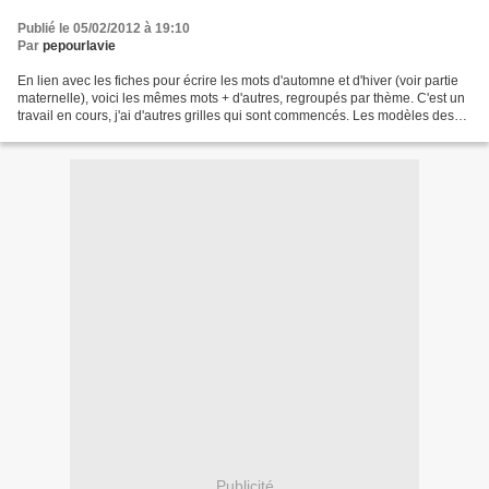
Publié le 05/02/2012 à 19:10
Par
pepourlavie
En lien avec les fiches pour écrire les mots d'automne et d'hiver (voir partie
maternelle), voici les mêmes mots + d'autres, regroupés par thème. C'est un
travail en cours, j'ai d'autres grilles qui sont commencés. Les modèles des
mots d'automne et d'hiver...
Publicité