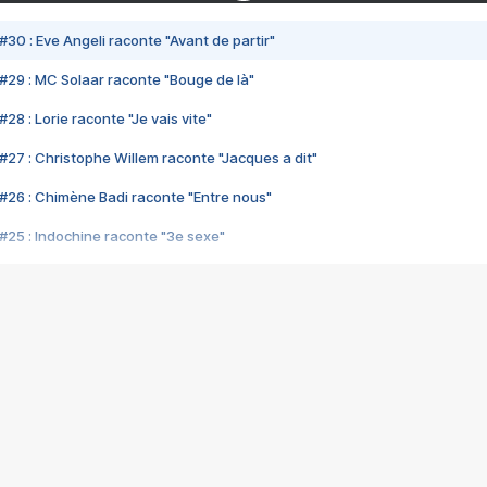
#30 : Eve Angeli raconte "Avant de partir"
#29 : MC Solaar raconte "Bouge de là"
28 : Lorie raconte "Je vais vite"
#27 : Christophe Willem raconte "Jacques a dit"
#26 : Chimène Badi raconte "Entre nous"
#25 : Indochine raconte "3e sexe"
#24 : Zaho raconte "C'est chelou"
#23 : Patrick Bruel raconte "Au café des délices"
#22 : Kyo raconte "Le chemin"
#21 : Nolwenn Leroy raconte "Cassé"
#20 : Patrick Hernandez raconte "Born to be alive"
#19 : Lorie raconte "Près de moi"