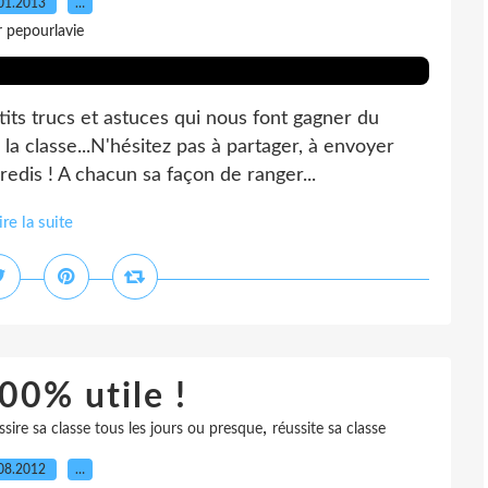
01.2013
…
r pepourlavie
tits trucs et astuces qui nous font gagner du
la classe...N'hésitez pas à partager, à envoyer
redis ! A chacun sa façon de ranger...
ire la suite
00% utile !
,
ssire sa classe tous les jours ou presque
réussite sa classe
08.2012
…