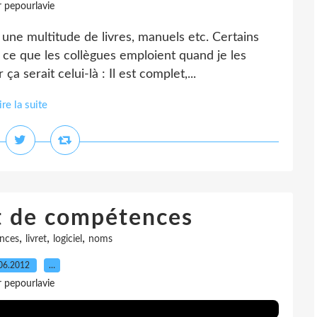
r pepourlavie
 une multitude de livres, manuels etc. Certains
ce que les collègues emploient quand je les
ça serait celui-là : Il est complet,...
ire la suite
et de compétences
,
,
,
nces
livret
logiciel
noms
06.2012
…
r pepourlavie