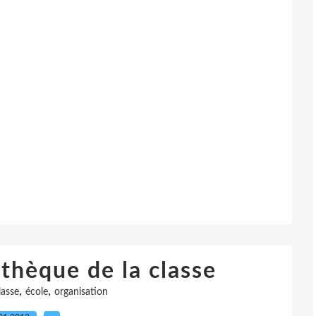
othèque de la classe
,
,
lasse
école
organisation