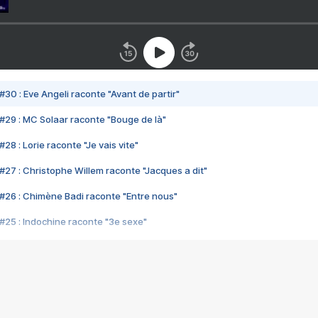
#30 : Eve Angeli raconte "Avant de partir"
#29 : MC Solaar raconte "Bouge de là"
28 : Lorie raconte "Je vais vite"
#27 : Christophe Willem raconte "Jacques a dit"
#26 : Chimène Badi raconte "Entre nous"
#25 : Indochine raconte "3e sexe"
#24 : Zaho raconte "C'est chelou"
#23 : Patrick Bruel raconte "Au café des délices"
#22 : Kyo raconte "Le chemin"