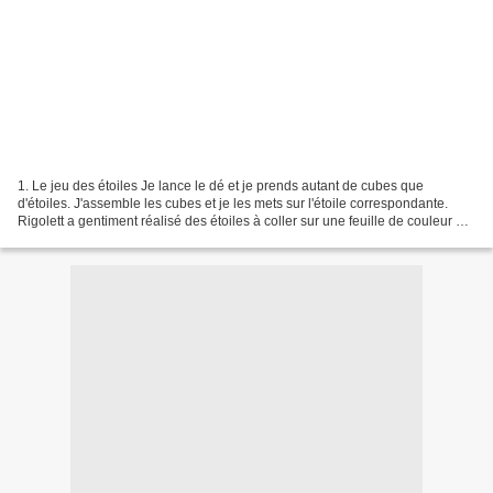
1. Le jeu des étoiles Je lance le dé et je prends autant de cubes que
d'étoiles. J'assemble les cubes et je les mets sur l'étoile correspondante.
Rigolett a gentiment réalisé des étoiles à coller sur une feuille de couleur et
à plastifier : Télécharger...