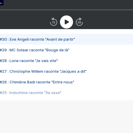
#30 : Eve Angeli raconte "Avant de partir"
#29 : MC Solaar raconte "Bouge de là"
28 : Lorie raconte "Je vais vite"
#27 : Christophe Willem raconte "Jacques a dit"
#26 : Chimène Badi raconte "Entre nous"
#25 : Indochine raconte "3e sexe"
#24 : Zaho raconte "C'est chelou"
#23 : Patrick Bruel raconte "Au café des délices"
#22 : Kyo raconte "Le chemin"