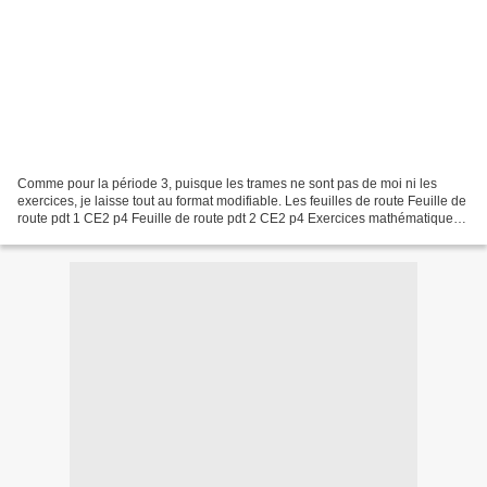
Comme pour la période 3, puisque les trames ne sont pas de moi ni les
exercices, je laisse tout au format modifiable. Les feuilles de route Feuille de
route pdt 1 CE2 p4 Feuille de route pdt 2 CE2 p4 Exercices mathématiques
plan de travail n°1 Télécharger...