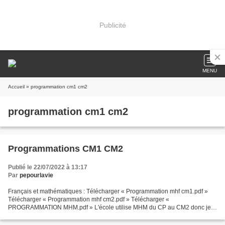
Publicité
MENU
Accueil
» programmation cm1 cm2
programmation cm1 cm2
Programmations CM1 CM2
Publié le 22/07/2022 à 13:17
Par
pepourlavie
Français et mathématiques : Télécharger « Programmation mhf cm1.pdf »
Télécharger « Programmation mhf cm2.pdf » Télécharger «
PROGRAMMATION MHM.pdf » L'école utilise MHM du CP au CM2 donc je
repars du MHM après l'avoir essayé en CP et CP/CE1 ! Une collègue...