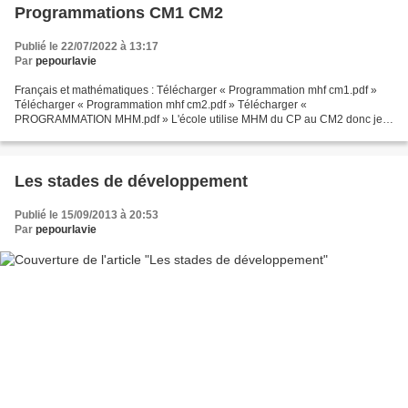
Programmations CM1 CM2
Publié le 22/07/2022 à 13:17
Par
pepourlavie
Français et mathématiques : Télécharger « Programmation mhf cm1.pdf »
Télécharger « Programmation mhf cm2.pdf » Télécharger «
PROGRAMMATION MHM.pdf » L'école utilise MHM du CP au CM2 donc je
repars du MHM après l'avoir essayé en CP et CP/CE1 ! Une collègue...
Les stades de développement
Publié le 15/09/2013 à 20:53
Par
pepourlavie