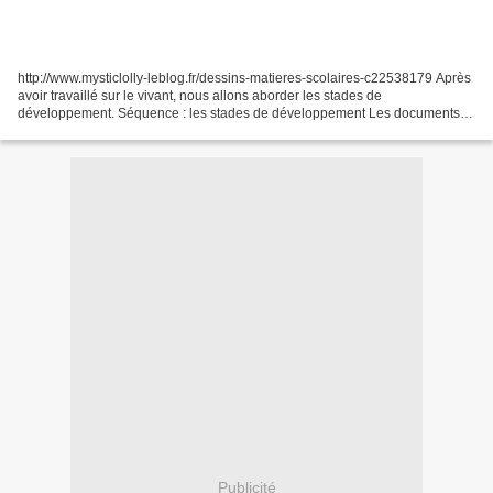
http://www.mysticlolly-leblog.fr/dessins-matieres-scolaires-c22538179 Après
avoir travaillé sur le vivant, nous allons aborder les stades de
développement. Séquence : les stades de développement Les documents
de la séquence La trace écrite de la séquence...
Publicité