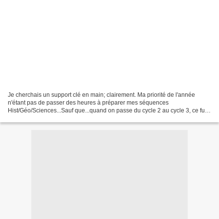
Je cherchais un support clé en main; clairement. Ma priorité de l'année
n'étant pas de passer des heures à préparer mes séquences
Hist/Géo/Sciences...Sauf que...quand on passe du cycle 2 au cycle 3, ce fut
le grand écart pour moi et surtout aucune idée...