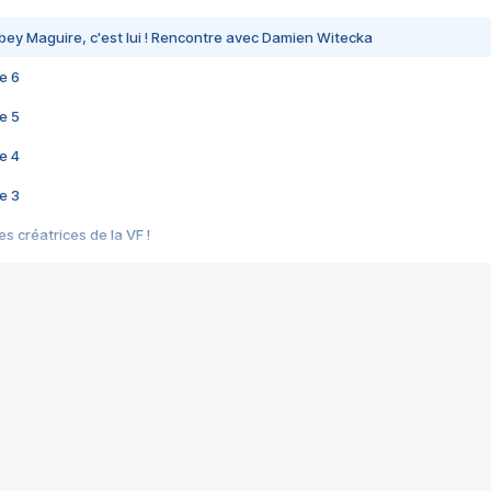
bey Maguire, c'est lui ! Rencontre avec Damien Witecka
e 6
e 5
e 4
e 3
s créatrices de la VF !
e 2
e 1
e Mektoub My Love arrive enfin ! Rencontre avec Shaïn Boumedine et Sal
i : après Toni en famille
elle réalise le bouleversant Dites lui que je l'aime
ais ! Rencontre autour de Vie privée de Rebecca Zlotowski