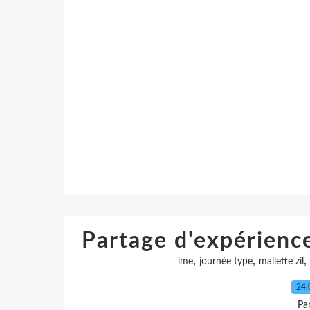
Partage d'expérienc
,
,
,
ime
journée type
mallette zil
24.
Pa