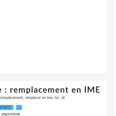
e : remplacement en IME
,
,
,
remplacement
remplacer en ime
tzr
zil
09.2017
…
r pepourlavie