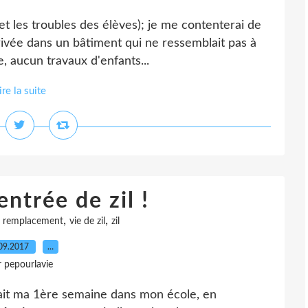
 et les troubles des élèves); je me contenterai de
rivée dans un bâtiment qui ne ressemblait pas à
e, aucun travaux d'enfants...
ire la suite
entrée de zil !
,
,
,
remplacement
vie de zil
zil
09.2017
…
r pepourlavie
 fait ma 1ère semaine dans mon école, en