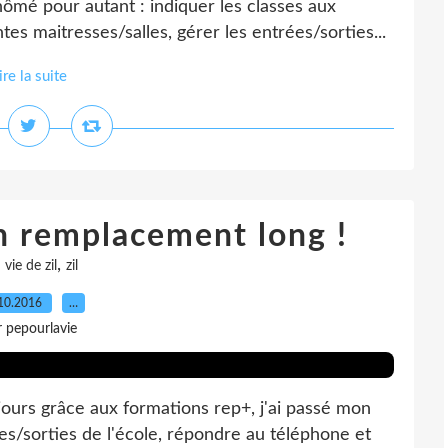
hômé pour autant : indiquer les classes aux
tes maitresses/salles, gérer les entrées/sorties...
ire la suite
un remplacement long !
,
,
vie de zil
zil
10.2016
…
r pepourlavie
jours grâce aux formations rep+, j'ai passé mon
ées/sorties de l'école, répondre au téléphone et