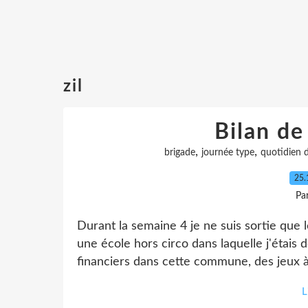
zil
Bilan de
,
,
brigade
journée type
quotidien 
25.
Pa
Durant la semaine 4 je ne suis sortie que 
une école hors circo dans laquelle j'étai
financiers dans cette commune, des jeux à f
L