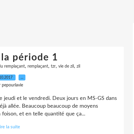
 la période 1
,
,
,
,
du remplaçant
remplaçant
tzr
vie de zil
zil
10.2017
…
r pepourlavie
le jeudi et le vendredi. Deux jours en MS-GS dans
s déjà allée. Beaucoup beaucoup de moyens
oison, et en telle quantité que ça...
ire la suite